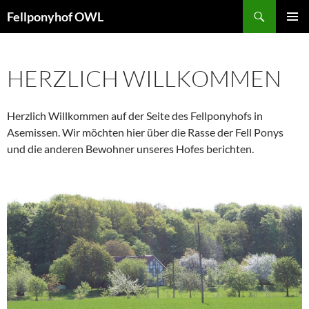
Zum
Suchen
Fellponyhof OWL
Inhalt
PRIMÄR
springen
MENÜ
HERZLICH WILLKOMMEN
Herzlich Willkommen auf der Seite des Fellponyhofs in
Asemissen. Wir möchten hier über die Rasse der Fell Ponys
und die anderen Bewohner unseres Hofes berichten.