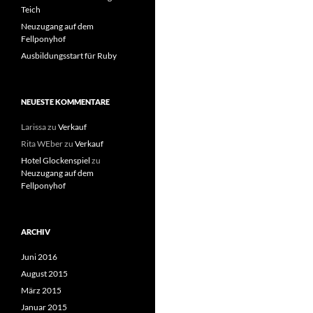
Teich
Neuzugang auf dem
Fellponyhof
Ausbildungsstart für Ruby
NEUESTE KOMMENTARE
Larissa
zu
Verkauf
Rita WEber
zu
Verkauf
Hotel Glockenspiel
zu
Neuzugang auf dem
Fellponyhof
ARCHIV
Juni 2016
August 2015
März 2015
Januar 2015