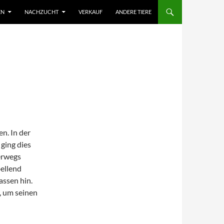
EN
NACHZUCHT
VERKAUF
ANDERE TIERE
en. In der
 ging dies
erwegs
bellend
assen hin.
, um seinen