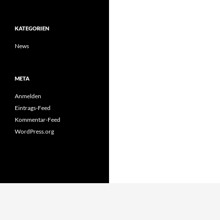
KATEGORIEN
News
META
Anmelden
Eintrags-Feed
Kommentar-Feed
WordPress.org
Stolz präsentiert von WordPress