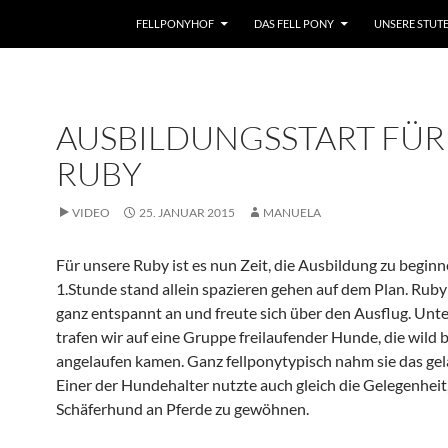
FELLPONYHOF
DAS FELL PONY
UNSERE STUT
AUSBILDUNGSSTART FÜR
RUBY
VIDEO
25. JANUAR 2015
MANUELA
Für unsere Ruby ist es nun Zeit, die Ausbildung zu beginn
1.Stunde stand allein spazieren gehen auf dem Plan. Ruby
ganz entspannt an und freute sich über den Ausflug. Unt
trafen wir auf eine Gruppe freilaufender Hunde, die wild 
angelaufen kamen. Ganz fellponytypisch nahm sie das gel
Einer der Hundehalter nutzte auch gleich die Gelegenheit
Schäferhund an Pferde zu gewöhnen.