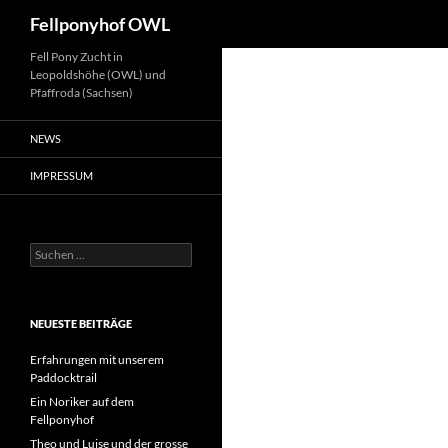
Suchen
Fellponyhof OWL
Zum
Fell Pony Zucht in
Leopoldshöhe (OWL) und
Inhalt
Pfaffroda (Sachsen)
springen
NEWS
IMPRESSUM
Suchen
nach:
NEUESTE BEITRÄGE
Erfahrungen mit unserem
Paddocktrail
Ein Noriker auf dem
Fellponyhof
Theo und Luise und der grosse